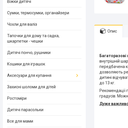
Віжки дитячі
Сумки, термосумки, органайзери
Чохли для валіз
Опис
Тапочки для дому та садка,
шкарпетки - чешки
Дитячі пончо, рушники
Багаторазові 
внутрішній шар
Кошики для іграшок
передбачена к
дозволяють рег
Аксесуари для купання
дитині відчува
до 13 кг.
Захисні шоломи для дітей
Рекомендації 
градусів. Мож
Ростоміри
Дуже важливо!!
Дитячі парасольки
Все для мами