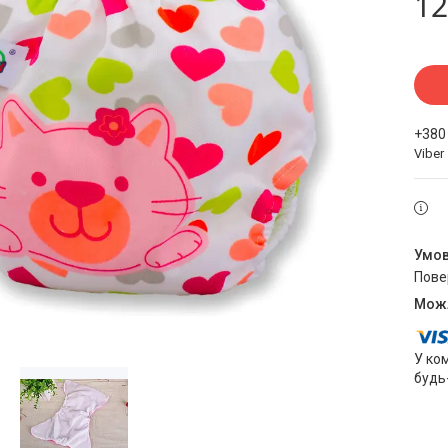
12
+380
Viber
пов
У ко
будь