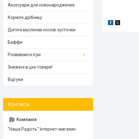
Аксесуари для новонароджених
Корисні дрібниці
Дитячі муслінові носові хусточки
Баффи
Розвиваючі ігри
Знижені в ціні товари!
Відгуки
"Наша Радість" Інтернет-магазин