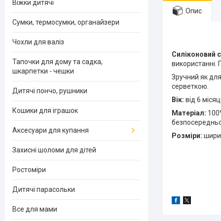
Віжки дитячі
Опис
Сумки, термосумки, органайзери
Чохли для валіз
Силіконовий 
Тапочки для дому та садка,
використанні.
шкарпетки - чешки
Зручний як для
серветкою.
Дитячі пончо, рушники
Вік:
від 6 місяц
Кошики для іграшок
Матеріал:
100%
безпосередньо 
Аксесуари для купання
Розміри:
ширин
Захисні шоломи для дітей
Ростоміри
Дитячі парасольки
Все для мами