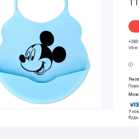
11
+380
Viber
пов
У ко
будь