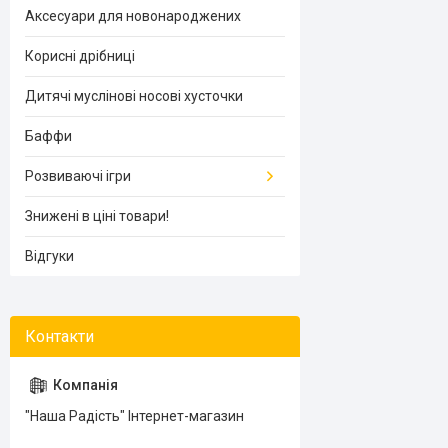
Аксесуари для новонароджених
Корисні дрібниці
Дитячі муслінові носові хусточки
Баффи
Розвиваючі ігри
Знижені в ціні товари!
Відгуки
"Наша Радість" Інтернет-магазин