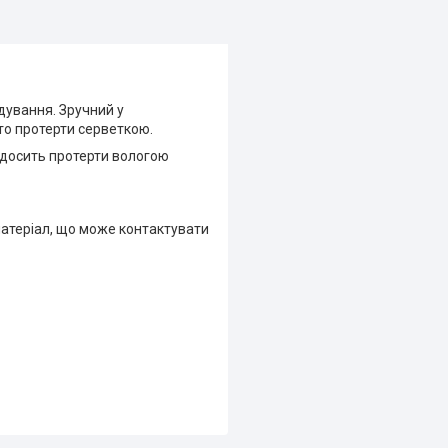
дування. Зручний у
то протерти серветкою.
о досить протерти вологою
матеріал, що може контактувати