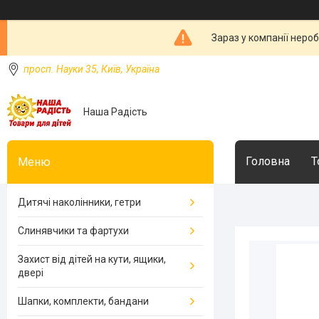
Зараз у компанії неро
просп. Науки 35, Київ, Україна
Наша Радість
Головна
Т
Дитячі наколінники, гетри
Слинявчики та фартухи
Захист від дітей на кути, ящики,
двері
Шапки, комплекти, бандани