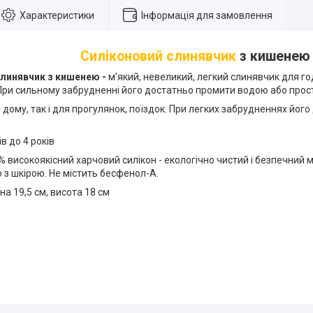
Характеристики
Інформація для замовлення
Силіконовий слинявчик
з кишенею
слинявчик з кишенею -
м'який, невеликий, легкий слинявчик для го
 При сильному забрудненні його достатньо промити водою або прос
 дому, так і для прогулянок, поїздок. При легких забрудненнях йог
ів до 4 років
 високоякісний харчовий силікон - екологічно чистий і безпечний 
з шкірою. Не містить бесфенол-А.
а 19,5 см, висота 18 см