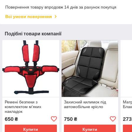
Повернення товару впродовж 14 днів за рахунок покупця
Всі умови повернення
Подібні товари компанії
Ремені безпеки з
Захисний килимок під
Матр
комплектом м'яких
автомобільне крісло
Блак
накладок
650
750
273
₴
₴
Купити
Купити