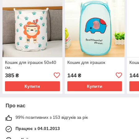
Кошик для іграшок 50х40
Кошик для іграшок
Коши
см.
385
144
144
₴
₴
Купити
Купити
Про нас
99% позитивних з 153 відгуків за рік
Працює з 04.01.2013