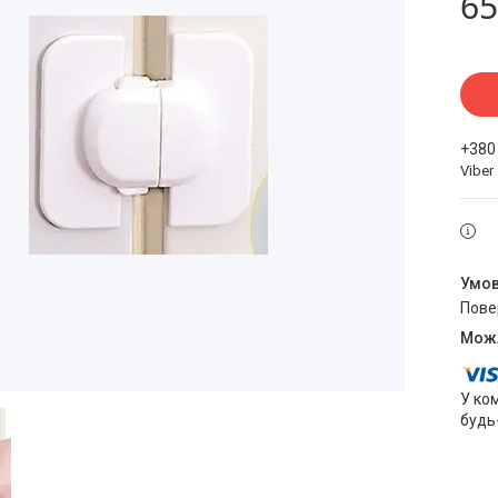
65
+380
Viber
пов
У ко
будь