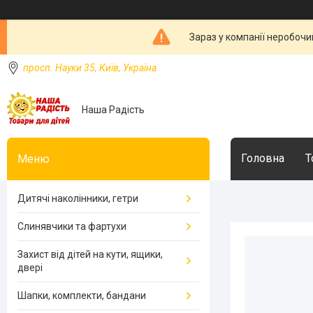
Зараз у компанії неробочи
просп. Науки 35, Київ, Україна
Наша Радість
Головна
Т
Дитячі наколінники, гетри
Слинявчики та фартухи
Захист від дітей на кути, ящики,
двері
Шапки, комплекти, бандани