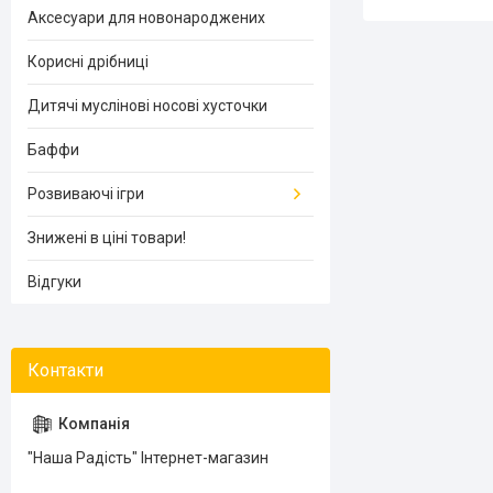
Аксесуари для новонароджених
Корисні дрібниці
Дитячі муслінові носові хусточки
Баффи
Розвиваючі ігри
Знижені в ціні товари!
Відгуки
"Наша Радість" Інтернет-магазин