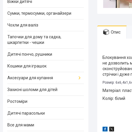
Віжки дитячі
Сумки, термосумки, органайзери
Чохли для валіз
Опис
Тапочки для дому та садка,
шкарпетки - чешки
Дитячі пончо, рушники
Блокування хо
не дозволить м
Кошики для іграшок
сконструйовани
стрічки і дуже 
Аксесуари для купання
Розмір: 6х6,4х1,
Захисні шоломи для дітей
Матеріал: плас
Колір: білий
Ростоміри
Дитячі парасольки
Все для мами