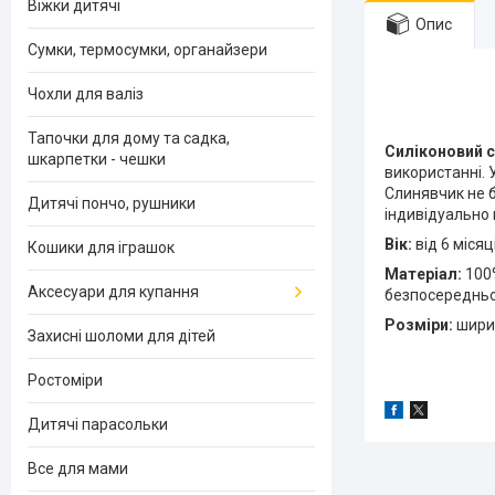
Віжки дитячі
Опис
Сумки, термосумки, органайзери
Чохли для валіз
Тапочки для дому та садка,
Силіконовий 
шкарпетки - чешки
використанні. 
Слинявчик не б
Дитячі пончо, рушники
індивідуально 
Вік:
від 6 місяц
Кошики для іграшок
Матеріал:
100%
Аксесуари для купання
безпосередньо 
Розміри:
ширин
Захисні шоломи для дітей
Ростоміри
Дитячі парасольки
Все для мами