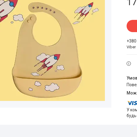
17
+380
Viber
пов
У ко
будь