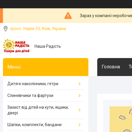
Зараз у компанії неробочи
просп. Науки 35, Київ, Україна
Наша Радість
Головна
Т
Дитячі наколінники, гетри
Слинявчики та фартухи
Захист від дітей на кути, ящики,
двері
Шапки, комплекти, бандани