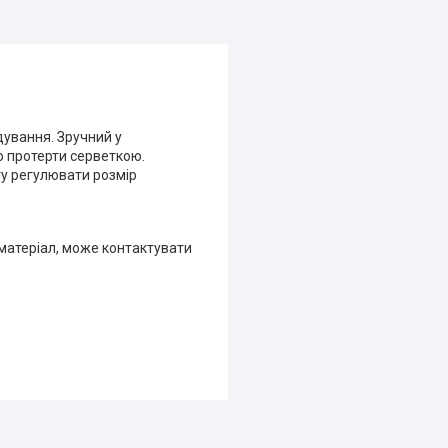
дування. Зручний у
то протерти серветкою.
гу регулювати розмір
 матеріал, може контактувати