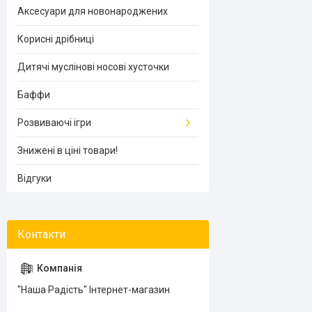
Аксесуари для новонароджених
Корисні дрібниці
Дитячі муслінові носові хусточки
Баффи
Розвиваючі ігри
Знижені в ціні товари!
Відгуки
"Наша Радість" Інтернет-магазин