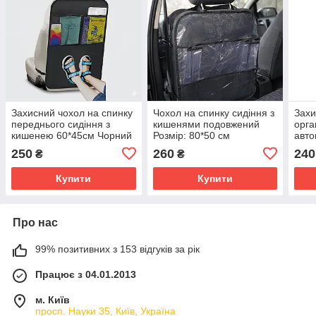
Захисний чохол на спинку
Чохол на спинку сидіння з
Захи
переднього сидіння з
кишенями подовжений
орга
кишенею 60*45см Чорний
Розмір: 80*50 см
авто
(04031)
стан
250
260
240
₴
₴
см
Купити
Купити
Про нас
99% позитивних з 153 відгуків за рік
Працює з 04.01.2013
м. Київ
просп. Науки 35, Київ, Україна