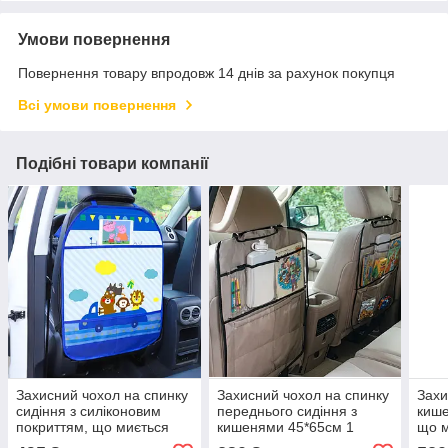
Умови повернення
Повернення товару впродовж 14 днів за рахунок покупця
Всі умови повернення
Подібні товари компанії
Захисний чохол на спинку
Захисний чохол на спинку
Захи
сидіння з силіконовим
переднього сидіння з
кише
покриттям, що миється
кишенями 45*65см 1
що м
66*48см (04222
штука (04022)
(042