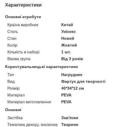
Характеристики
Основні атрибути
Країна виробник
Китай
Стать
Унісекс
Стан
Новий
Колір
Жовтий
Кількість в наборі
1 шт.
Вікова група
Від 3 років
Користувальницькі характеристики
Тип
Нагрудник
Вид
Фартух для творчості
Розмір
40*34*12 см
Матеріал
PEVA
Матеріал виготовлення
PEVA
Основні
Застібка
Зав'язки
Тематика декору, малюнка
Тварини