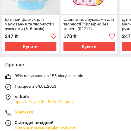
Дитячий фартух для
Слинявчик з рукавами для
Дитя
малювання та творчості з
творчості Жирафик без
малю
рукавами (3–6 років)
кишені (02211)
рука
247
170
247
₴
₴
Купити
Купити
Про нас
99% позитивних з 153 відгуків за рік
Працює з 04.01.2013
м. Київ
просп. Науки 35, Київ, Україна
Контакти
Сьогодні вихідний
Показати весь графік роботи