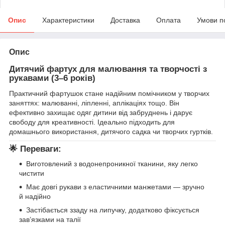
Опис
Характеристики
Доставка
Оплата
Умови п
Опис
Дитячий фартух для малювання та творчості з
рукавами (3–6 років)
Практичний фартушок стане надійним помічником у творчих
заняттях: малюванні, ліпленні, аплікаціях тощо. Він
ефективно захищає одяг дитини від забруднень і дарує
свободу для креативності. Ідеально підходить для
домашнього використання, дитячого садка чи творчих гуртків.
🌟 Переваги:
Виготовлений з водонепроникної тканини, яку легко
чистити
Має довгі рукави з еластичними манжетами — зручно
й надійно
Застібається ззаду на липучку, додатково фіксується
зав’язками на талії