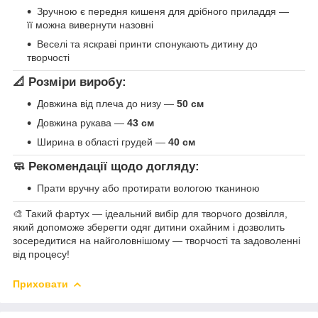
Зручною є передня кишеня для дрібного приладдя —
її можна вивернути назовні
Веселі та яскраві принти спонукають дитину до
творчості
📐 Розміри виробу:
Довжина від плеча до низу —
50 см
Довжина рукава —
43 см
Ширина в області грудей —
40 см
🧼 Рекомендації щодо догляду:
Прати вручну або протирати вологою тканиною
🎨 Такий фартух — ідеальний вибір для творчого дозвілля,
який допоможе зберегти одяг дитини охайним і дозволить
зосередитися на найголовнішому — творчості та задоволенні
від процесу!
Приховати