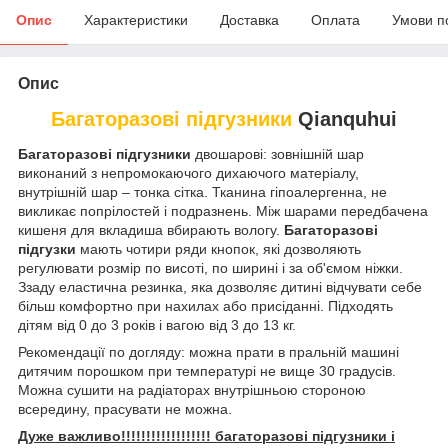
Опис
Характеристики
Доставка
Оплата
Умови п
Опис
Багаторазові підгузники
Qianquhui
Багаторазові підгузники
двошарові: зовнішній шар
виконаний з непромокаючого дихаючого матеріалу,
внутрішній шар – тонка сітка. Тканина гіпоалергенна, не
викликає попрілостей і подразнень. Між шарами передбачена
кишеня для вкладиша вбирають вологу.
Багаторазові
підгузки
мають чотири ряди кнопок, які дозволяють
регулювати розмір по висоті, по ширині і за об'ємом ніжки.
Ззаду еластична резинка, яка дозволяє дитині відчувати себе
більш комфортно при нахилах або присіданні. Підходять
дітям від 0 до 3 років і вагою від 3 до 13 кг.
Рекомендації по догляду: можна прати в пральній машині
дитячим порошком при температурі не вище 30 градусів.
Можна сушити на радіаторах внутрішньою стороною
всередину, прасувати не можна.
Дуже важливо!!!!!!!!!!!!!!!!!! багаторазові підгузники і