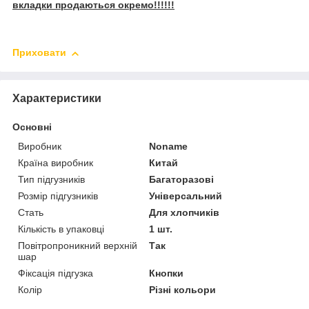
вкладки продаються окремо!!!!!!
Приховати
Характеристики
Основні
Виробник
Noname
Країна виробник
Китай
Тип підгузників
Багаторазові
Розмір підгузників
Універсальний
Стать
Для хлопчиків
Кількість в упаковці
1 шт.
Повітропроникний верхній
Так
шар
Фіксація підгузка
Кнопки
Колір
Різні кольори