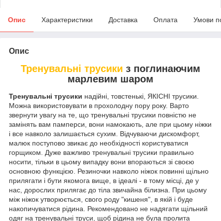
Опис
Характеристики
Доставка
Оплата
Умови п
Опис
Тренувальні трусики
з поглинаючим
марлевим шаром
Тренувальні трусики
надійні, товстенькі, ЯКІСНІ трусики.
Можна використовувати в прохолодну пору року. Варто
звернути увагу на те, що тренувальні трусики повністю не
замінять вам памперси, вони намокають, але при цьому ніжки
і все навколо залишається сухим. Відчуваючи дискомфорт,
малюк поступово звикає до необхідності користуватися
горщиком. Дуже важливо тренувальні трусики правильно
носити, тільки в цьому випадку вони впораються зі своєю
основною функцією. Резиночки навколо ніжок повинні щільно
прилягати і бути якомога вище, в ідеалі - в тому місці, де у
нас, дорослих прилягає до тіла звичайна білизна. При цьому
між ніжок утворюється, свого роду "кишеня", в якій і буде
накопичуватися рідина. Рекомендовано не надягати щільний
одяг на тренувальні труси, щоб рідина не була пролита