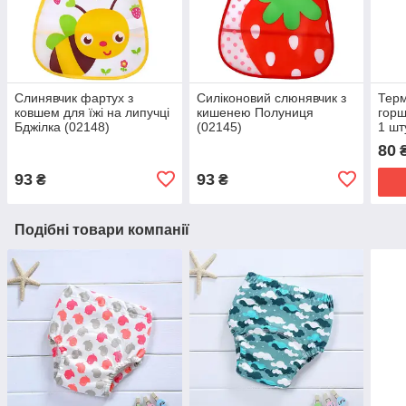
Слинявчик фартух з
Силіконовий слюнявчик з
Терм
ковшем для їжі на липучці
кишенею Полуниця
гор
Бджілка (02148)
(02145)
1 шт
80
93
93
₴
₴
Подібні товари компанії