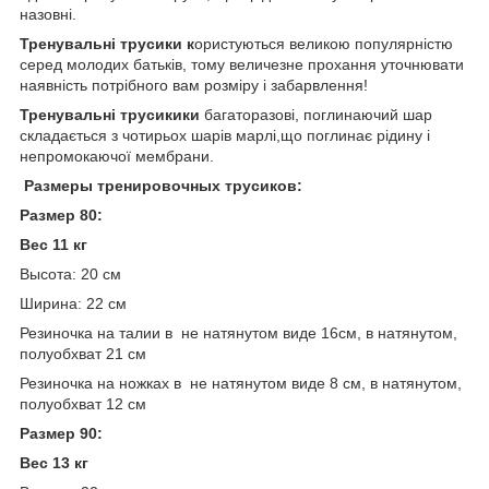
назовні.
Тренувальні трусики к
ористуються великою популярністю
серед молодих батьків, тому величезне прохання уточнювати
наявність потрібного вам розміру і забарвлення!
Тренувальні трусикики
багаторазові, поглинаючий шар
складається з чотирьох шарів марлі,що поглинає рідину і
непромокаючої мембрани.
Размеры тренировочных трусиков:
Размер 80:
Вес 11 кг
Высота: 20 см
Ширина: 22 см
Резиночка на талии в не натянутом виде 16см, в натянутом,
полуобхват 21 см
Резиночка на ножках в не натянутом виде 8 см, в натянутом,
полуобхват 12 см
Размер 90:
Вес 13 кг