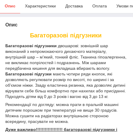
Опис
Характеристики
Доставка
Оплата
Умови п
Опис
Багаторазові підгузники
Багаторазові підгузники
двошарові: зовнішній шар
виконаний з непромокаючого дихаючого матеріалу,
внутрішній шар – м'який, тонкий фліс. Тканина гіпоалергенна,
не викликає попрілостей і подразнень. Між шарами
передбачена кишеня для вкладиша вбирають вологу.
Багаторазові підгузки
мають чотири ряди кнопок, які
дозволяють регулювати розмір по висоті, по ширині і за
об'ємом ніжки. Ззаду еластична резинка, яка дозволяє дитині
відчувати себе більш комфортно при нахилах або присіданні.
Підходять дітям від 0 до 3 років і вагою від 3 до 13 кг.
Рекомендації по догляду: можна прати в пральній машині
дитячим порошком при температурі не вище 30 градусів.
Можна сушити на радіаторах внутрішньою стороною
всередину, прасувати не можна.
Дуже важливо!!!!!!!!!!!!!!!!!! багаторазові підгузники і