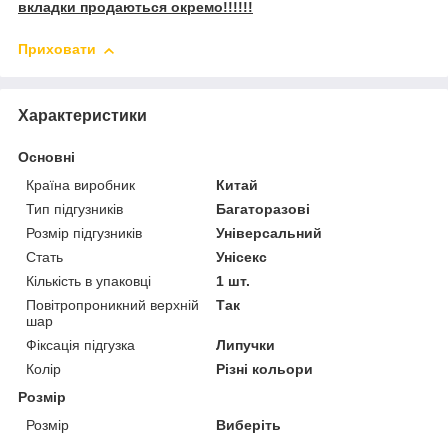
вкладки продаються окремо!!!!!!
Приховати
Характеристики
Основні
Країна виробник
Китай
Тип підгузників
Багаторазові
Розмір підгузників
Універсальний
Стать
Унісекс
Кількість в упаковці
1 шт.
Повітропроникний верхній
Так
шар
Фіксація підгузка
Липучки
Колір
Різні кольори
Розмір
Розмір
Виберіть