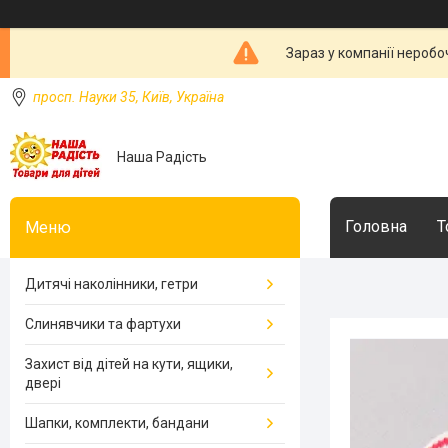
Зараз у компанії неробо
просп. Науки 35, Київ, Україна
Наша Радість
Головна
Т
Дитячі наколінники, гетри
Слинявчики та фартухи
Захист від дітей на кути, ящики,
двері
Шапки, комплекти, бандани