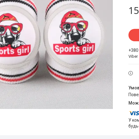
15
+380
Viber
пов
У ко
будь