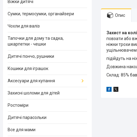
Віжки дитячі
Сумки, термосумки, органайзери
Опис
Чохли для валіз
Захист на кол
Тапочки для дому та садка,
повзати або вж
шкарпетки - чешки
ніжки трохи ви
ущільнювачем. 
Дитячі пончо, рушники
підійдуть на ні
Довжина накол
Кошики для іграшок
Склад: 85% бав
Аксесуари для купання
Захисні шоломи для дітей
Ростоміри
Дитячі парасольки
Все для мами