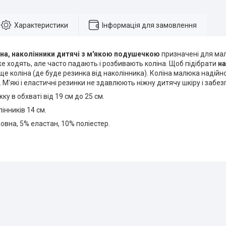
Характеристики
Інформація для замовлення
іна, наколінники дитячі з м'якою подушечкою
призначені для мал
е ходять, але часто падають і розбивають коліна. Щоб підібрати
н
ще коліна (де буде резинка від наколінника). Коліна малюка надійн
М'які і еластичні резинки не здавлюють ніжну дитячу шкіру і забез
жку в обхваті від 19 см до 25 см.
інників 14 см.
овна, 5% еластан, 10% поліестер.