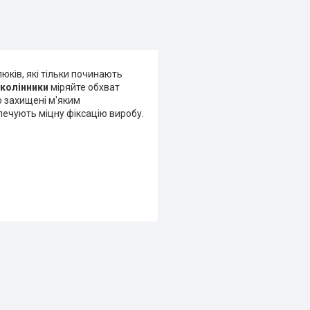
юків, які тільки починають
аколінники
міряйте обхват
о захищені м'яким
печують міцну фіксацію виробу.