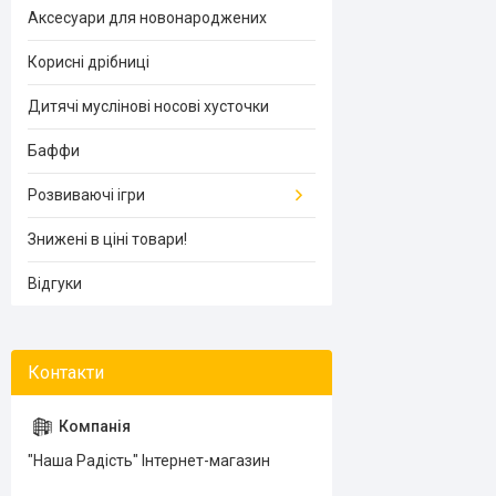
Аксесуари для новонароджених
Корисні дрібниці
Дитячі муслінові носові хусточки
Баффи
Розвиваючі ігри
Знижені в ціні товари!
Відгуки
"Наша Радість" Інтернет-магазин