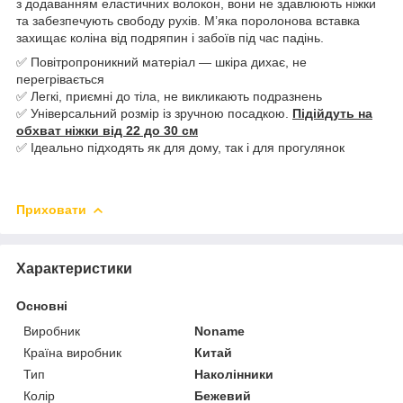
з додаванням еластичних волокон, вони не здавлюють ніжки
та забезпечують свободу рухів. М’яка поролонова вставка
захищає коліна від подряпин і забоїв під час падінь.
✅ Повітропроникний матеріал — шкіра дихає, не
перегрівається
✅ Легкі, приємні до тіла, не викликають подразнень
✅ Універсальний розмір із зручною посадкою.
Підійдуть на
обхват ніжки від 22 до 30 см
✅ Ідеально підходять як для дому, так і для прогулянок
Приховати
Характеристики
Основні
Виробник
Noname
Країна виробник
Китай
Тип
Наколінники
Колір
Бежевий