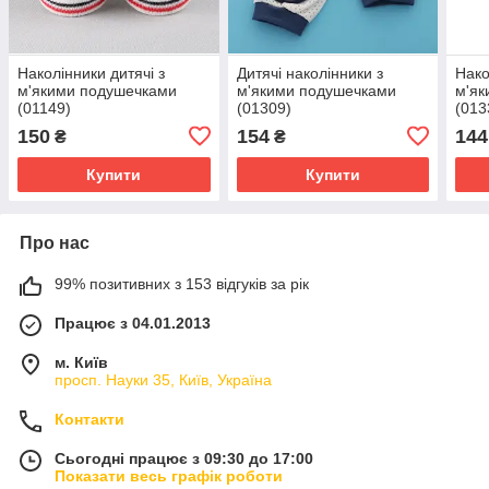
Наколінники дитячі з
Дитячі наколінники з
Нако
м'якими подушечками
м'якими подушечками
м'як
(01149)
(01309)
(013
150
154
144
₴
₴
Купити
Купити
Про нас
99% позитивних з 153 відгуків за рік
Працює з 04.01.2013
м. Київ
просп. Науки 35, Київ, Україна
Контакти
Сьогодні працює з 09:30 до 17:00
Показати весь графік роботи