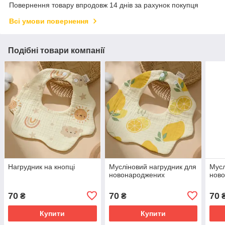
Повернення товару впродовж 14 днів за рахунок покупця
Всі умови повернення
Подібні товари компанії
Нагрудник на кнопці
Мусліновий нагрудник для
Мусл
новонароджених
нов
70
70
70
₴
₴
Купити
Купити