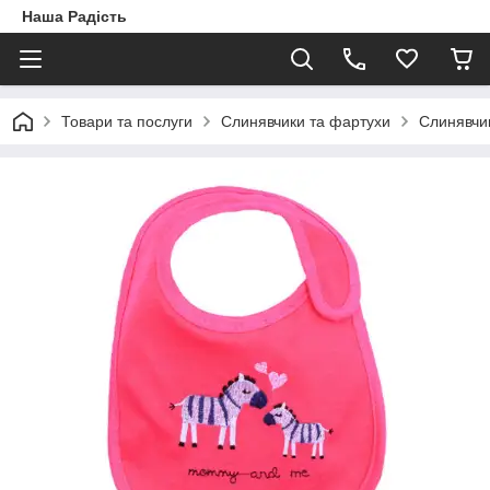
Наша Радість
Товари та послуги
Слинявчики та фартухи
Слинявчи