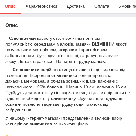
Опис
Характеристики
Доставка
Оплата
Умови п
Опис
Слюнявчики
користуються великим попитом і
популярністю серед мам малюків, завдяки
ВІДМІННІЙ
якості,
натуральним матеріалам, яскравим і привабливим
забарвленням. Дуже зручні в носінні, за рахунок липучки
збоку. Легко стираються. Не парять грудку малюка.
Слюнявчики
надійно захищають шию і одяг малюка від
намокання. Всередині
слюнявчика
водонепроникна,
дихаюча мембрана, а обидва зовнішніх шари виконані з
натурального, 100% бавовни. Ширина 19 см, довжина 16 см.
Підійдуть для малюків у віці від 3-х місяців і до тих пір, поки не
відпаде необхідність у
слинявчику
. Зручний при годуванні,
оскільки повністю закриває грудку і одяг малюка від
забруднення.
У нашому інтернет-магазині представлений великий вибір
кольорів
слюнявчиков
за низькою ціною.