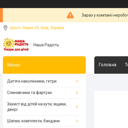
Зараз у компанії неробо
просп. Науки 35, Київ, Україна
Наша Радість
Головна
Т
Дитячі наколінники, гетри
Слинявчики та фартухи
Захист від дітей на кути, ящики,
двері
Шапки, комплекти, бандани