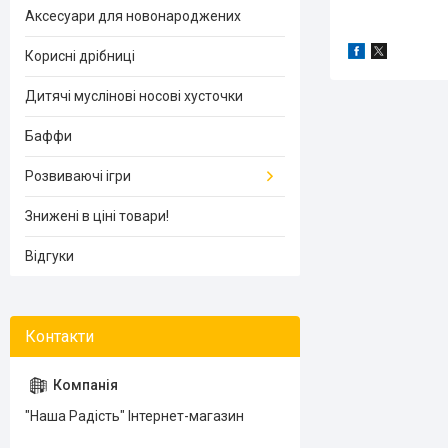
Аксесуари для новонароджених
Корисні дрібниці
Дитячі муслінові носові хусточки
Баффи
Розвиваючі ігри
Знижені в ціні товари!
Відгуки
"Наша Радість" Інтернет-магазин