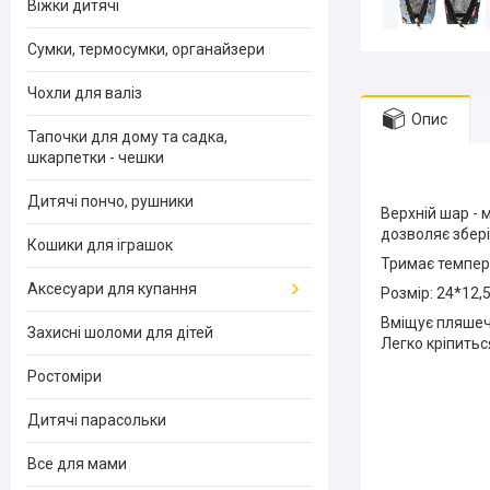
Віжки дитячі
Сумки, термосумки, органайзери
Чохли для валіз
Опис
Тапочки для дому та садка,
шкарпетки - чешки
Дитячі пончо, рушники
Верхній шар - 
дозволяє збер
Кошики для іграшок
Тримає темпера
Аксесуари для купання
Розмір: 24*12,
Вміщує пляшеч
Захисні шоломи для дітей
Легко кріпиться
Ростоміри
Дитячі парасольки
Все для мами