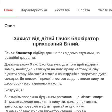
Опис
Характеристики
Доставка
Оплата
Умови п
Опис
Захист від дітей Гачок блокіратор
прихований Білий.
Гачок блокатор
підійде для шафок з двома стулками, на
розстібні дверцята.
Довжина замку 9 см. Застібка туга, для того щоб відкрити
замок, необхідно натиснути на його праву частину, а ліву
підняти вгору. Малюкам з такою конструкцією впоратися дуже
складно. До поверхні прикріплюється за допомогою липучки
двостороннього акрилового скотчу.
Інструкція:
Знежиріть поверхню будь-яким розчином, що містить спирт.
Знімаєте захисне покриття з липучки, сильно притисніть
замочок до поверхні меблів і тримайте хвилинку.
Рекомендовано кріпити блокатор увечері, щоб він