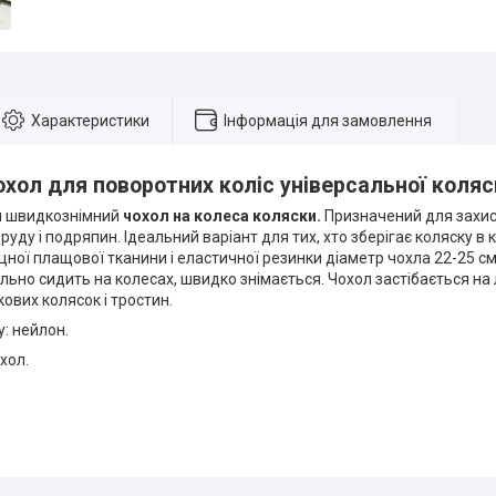
Характеристики
Інформація для замовлення
охол для поворотних коліс універсальної коляск
й швидкознімний
чохол на колеса коляски.
Призначений для захист
руду і подряпин. Ідеальний варіант для тих, хто зберігає коляску в к
цної плащової тканини і еластичної резинки діаметр чохла 22-25 с
ільно сидить на колесах, швидко знімається. Чохол застібається на
кових колясок і тростин.
: нейлон.
хол.