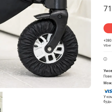
71
+380
Viber
пов
У ко
будь