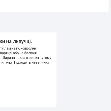
и на липучці.
у ламінату, ковроліну,
вартирі або на балконі!
м. Ширина чохла в розтягнутому
 липучку. Підходить невеликих