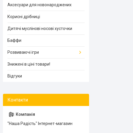
Аксесуари для новонароджених
Корисні дрібниці
Дитячі муслінові носові хусточки
Баффи
Розвиваючі ігри
Знижені в ціні товари!
Відгуки
"Наша Радість" Інтернет-магазин