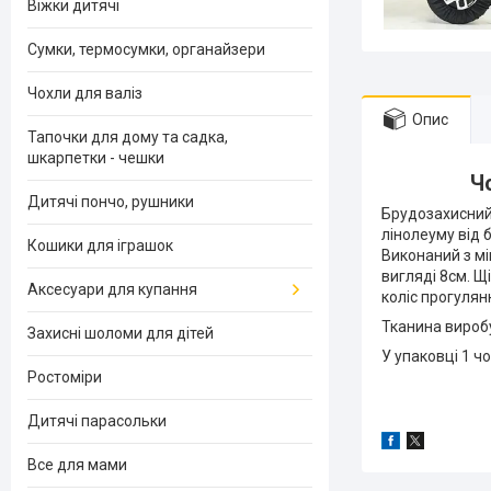
Віжки дитячі
Сумки, термосумки, органайзери
Чохли для валіз
Опис
Тапочки для дому та садка,
шкарпетки - чешки
Ч
Дитячі пончо, рушники
Брудозахисни
лінолеуму від б
Кошики для іграшок
Виконаний з мі
вигляді 8см. Щ
Аксесуари для купання
коліс прогулян
Тканина виробу
Захисні шоломи для дітей
У упаковці 1 чо
Ростоміри
Дитячі парасольки
Все для мами