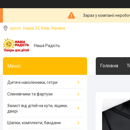
Зараз у компанії неробо
просп. Науки 35, Київ, Україна
Наша Радість
Головна
Т
Дитячі наколінники, гетри
Слинявчики та фартухи
Захист від дітей на кути, ящики,
двері
Шапки, комплекти, бандани