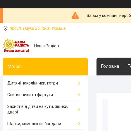
Зараз у компанії неро
просп. Науки 35, Київ, Україна
Наша Радість
Головна
Т
Дитячі наколінники, гетри
Слинявчики та фартухи
Захист від дітей на кути, ящики,
двері
Шапки, комплекти, бандани