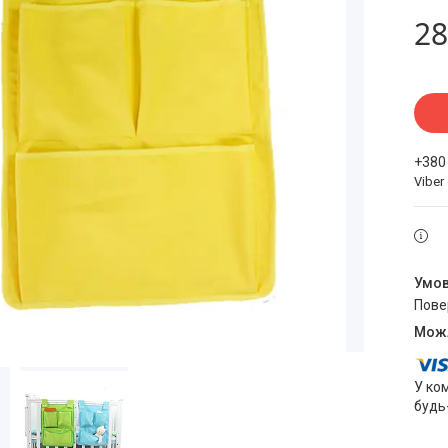
28
+380
Viber
пов
У ко
будь