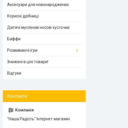
Аксесуари для новонароджених
Корисні дрібниці
Дитячі муслінові носові хусточки
Баффи
Розвиваючі ігри
Знижені в ціні товари!
Відгуки
"Наша Радість" Інтернет-магазин