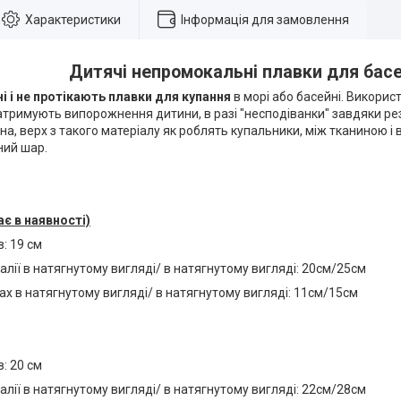
Характеристики
Інформація для замовлення
Дитячі непромокальні плавки для бас
 і не протікають плавки для купання
в морі або басейні. Викорис
атримують випорожнення дитини, в разі "несподіванки" завдяки ре
на, верх з такого матеріалу як роблять купальники, між тканиною і
ий шар.
ає в наявності)
в: 19 см
алії в натягнутому вигляді/ в натягнутому вигляді: 20см/25см
ах в натягнутому вигляді/ в натягнутому вигляді: 11см/15см
в: 20 см
алії в натягнутому вигляді/ в натягнутому вигляді: 22см/28см