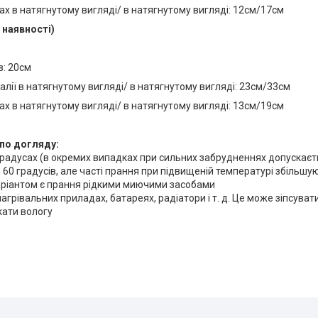
ах в натягнутому вигляді/ в натягнутому вигляді: 12см/17см
в наявності)
в: 20см
алії в натягнутому вигляді/ в натягнутому вигляді: 23см/33см
ах в натягнутому вигляді/ в натягнутому вигляді: 13см/19см
по догляду:
градусах (в окремих випадках при сильних забрудненнях допускаєт
 60 градусів, але часті прання при підвищеній температурі збільшую
ріантом є прання рідкими миючими засобами
нагрівальних приладах, батареях, радіатори і т. д. Це може зіпсуват
кати вологу