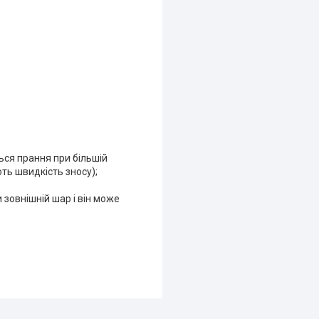
ься прання при більшій
ть швидкість зносу);
и зовнішній шар і він може