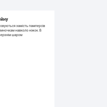
ейну
товуються замість памперсів
зиночкам навколо ніжок. В
 верхнім шаром