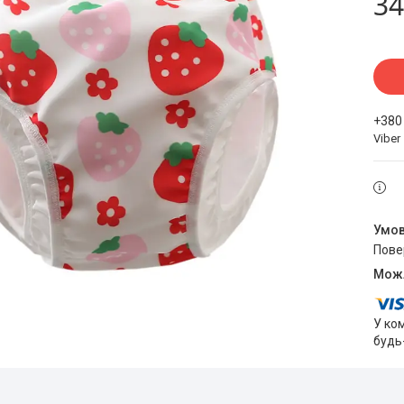
34
+380
Viber
пов
У ко
будь