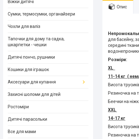
Віжки дитячі
Опис
Сумки, термосумки, органайзери
Чохли для валіз
Непромокальні
Тапочки для дому та садка,
для басейну, з
шкарпетки - чешки
середині ткани
водонепроникн
Дитячі пончо, рушники
Розміри:
XL
Кошики для іграшок
11-14 кг ( нем
Аксесуари для купання
Висота трусикі
Резиночка на т
Захисні шоломи для дітей
Беечки на ніжк
Ростоміри
XXL
14-17 кг
Дитячі парасольки
Висота трусикі
Все для мами
Резиночка на т