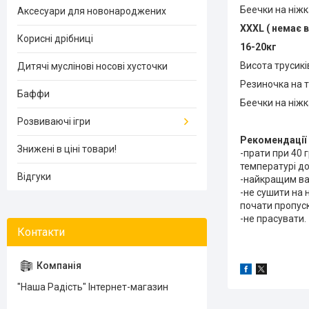
Беечки на ніжк
Аксесуари для новонароджених
XXXL ( немає 
Корисні дрібниці
16-20кг
Висота трусикі
Дитячі муслінові носові хусточки
Резиночка на т
Баффи
Беечки на ніжк
Розвиваючі ігри
Рекомендації 
Знижені в ціні товари!
-прати при 40 
температурі до
Відгуки
-найкращим ва
-не сушити на 
почати пропус
-не прасувати.
"Наша Радість" Інтернет-магазин