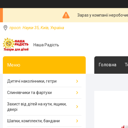
Зараз у компанії неробочи
просп. Науки 35, Київ, Україна
Наша Радість
Головна
Т
Дитячі наколінники, гетри
Слинявчики та фартухи
Захист від дітей на кути, ящики,
двері
Шапки, комплекти, бандани