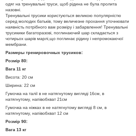
одяг на тренувальні труси, щоб рідина не була пролита
назовні.
Тренувальні трусики користуються великою популярністю
серед молодих батьків, тому величезне прохання уточнювати
наявність потрібного вам розміру і забарвлення! Тренувальні
трусикики багаторазові, поглинаючий шар складається з
чотирьох шарів марлі,що поглинає рідину і непромокаючої
мембрани.
Размеры тренировочных трусиков:
Розмір 80:
Вага 11 кг
Висота: 20 см
Ширина: 22 см
Гумочка на талії в не натягнутому вигляді 16см, в
натягнутому, напівобхват 21см
Гумочка на ніжках в не натягнутому вигляді 8 см, в
натягнутому, напівобхват 12 см
Розмір 90:
Вага 13 кг