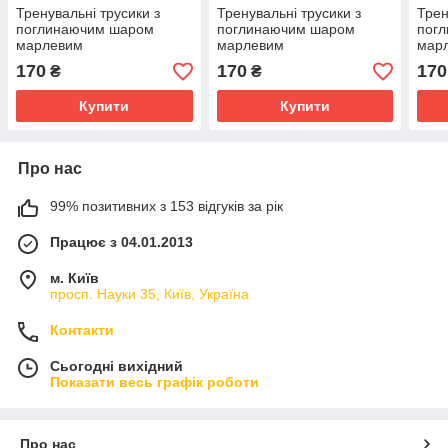
Тренувальні трусики з
Тренувальні трусики з
Трен
поглинаючим шаром
поглинаючим шаром
пог
марлевим
марлевим
мар
170
170
170
₴
₴
Купити
Купити
Про нас
99% позитивних з 153 відгуків за рік
Працює з 04.01.2013
м. Київ
просп. Науки 35, Київ, Україна
Контакти
Сьогодні вихідний
Показати весь графік роботи
Про нас