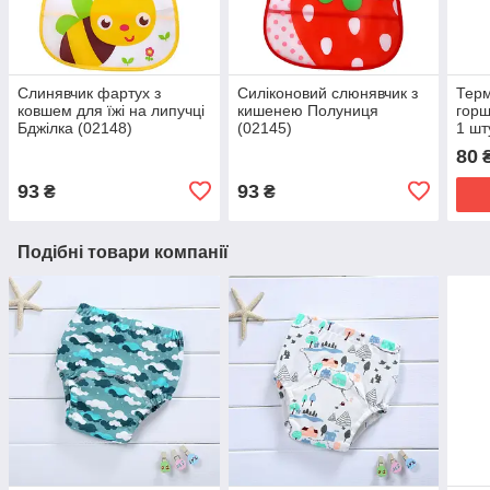
Слинявчик фартух з
Силіконовий слюнявчик з
Терм
ковшем для їжі на липучці
кишенею Полуниця
гор
Бджілка (02148)
(02145)
1 шт
80
93
93
₴
₴
Подібні товари компанії