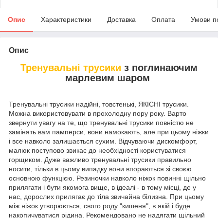
Опис
Характеристики
Доставка
Оплата
Умови п
Опис
Тренувальні трусики
з поглинаючим
марлевим шаром
Тренувальні трусики надійні, товстенькі, ЯКІСНІ трусики.
Можна використовувати в прохолодну пору року. Варто
звернути увагу на те, що тренувальні трусики повністю не
замінять вам памперси, вони намокають, але при цьому ніжки
і все навколо залишається сухим. Відчуваючи дискомфорт,
малюк поступово звикає до необхідності користуватися
горщиком. Дуже важливо тренувальні трусики правильно
носити, тільки в цьому випадку вони впораються зі своєю
основною функцією. Резиночки навколо ніжок повинні щільно
прилягати і бути якомога вище, в ідеалі - в тому місці, де у
нас, дорослих прилягає до тіла звичайна білизна. При цьому
між ніжок утворюється, свого роду "кишеня", в якій і буде
накопичуватися рідина. Рекомендовано не надягати щільний