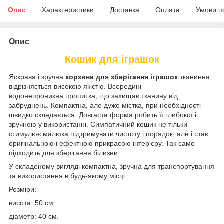
Опис
Характеристики
Доставка
Оплата
Умови п
Опис
Кошик для іграшок
Яскрава і зручна
корзина для зберігання іграшок
тканинна
відрізняється високою якістю. Всередині
водонепроникна пропитка, що захищає тканину від
забруднень. Компактна, але дуже містка, при необхідності
швидко складається. Довгаста форма робить її глибокої і
зручною у використанні. Симпатичний кошик не тільки
стимулює малюка підтримувати чистоту і порядок, але і стає
оригінальною і ефектною прикрасою інтер'єру. Так само
підходить для зберігання білизни.
У складеному вигляді компактна, зручна для транспортування
та використання в будь-якому місці.
Розміри:
висота: 50 см
діаметр: 40 см.