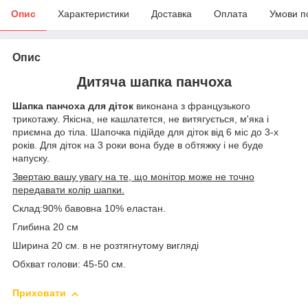
Опис
Характеристики
Доставка
Оплата
Умови п
Опис
Дитяча шапка панчоха
Шапка панчоха для діток
виконана з французького
трикотажу. Якісна, не кашлатется, не витягується, м'яка і
приємна до тіла. Шапочка підійде для діток від 6 міс до 3-х
років. Для діток на 3 роки вона буде в обтяжку і не буде
напуску.
Звертаю вашу увагу на те, що монітор може не точно
передавати колір шапки.
Склад:90% бавовна 10% еластан.
Глибина 20 см
Ширина 20 см. в не розтягнутому вигляді
Обхват голови: 45-50 см.
Приховати