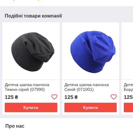
Подібні товари компанії
Дитяча шапка-панчоха
Дитяча шапка-панчоха
Дитя
Темно-сірий (07990)
Синій (071001)
Борд
125
125
125
₴
₴
Купити
Купити
Про нас