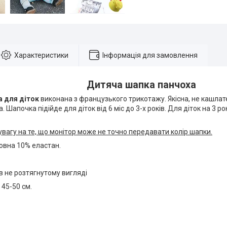
Характеристики
Інформація для замовлення
Дитяча шапка панчоха
а для діток
виконана з французького трикотажу. Якісна, не кашлатет
. Шапочка підійде для діток від 6 міс до 3-х років. Для діток на 3 р
вагу на те, що монітор може не точно передавати колір шапки.
овна 10% еластан.
в не розтягнутому вигляді
 45-50 см.