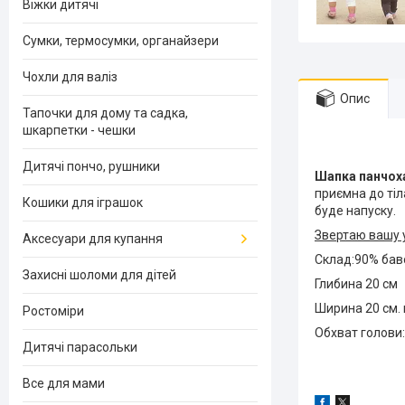
Віжки дитячі
Сумки, термосумки, органайзери
Чохли для валіз
Опис
Тапочки для дому та садка,
шкарпетки - чешки
Дитячі пончо, рушники
Шапка панчох
приємна до тіла
Кошики для іграшок
буде напуску.
Звертаю вашу у
Аксесуари для купання
Склад:90% бав
Захисні шоломи для дітей
Глибина 20 см
Ширина 20 см. 
Ростоміри
Обхват голови:
Дитячі парасольки
Все для мами