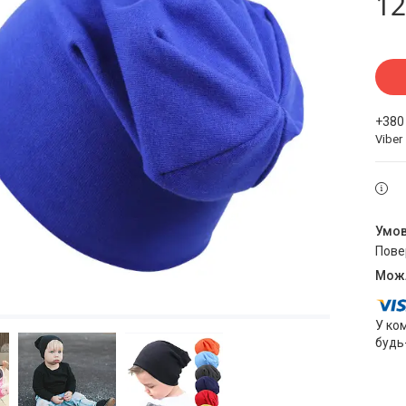
12
+380
Viber
пов
У ко
будь