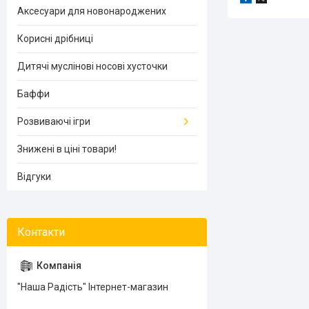
Аксесуари для новонароджених
Корисні дрібниці
Дитячі муслінові носові хусточки
Баффи
Розвиваючі ігри
Знижені в ціні товари!
Відгуки
"Наша Радість" Інтернет-магазин