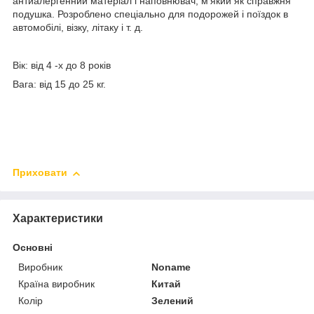
антиалергенний матеріал і наповнювач, м'який як справжня
подушка. Розроблено спеціально для подорожей і поїздок в
автомобілі, візку, літаку і т. д.
Вік: від 4 -х до 8 років
Вага: від 15 до 25 кг.
Приховати
Характеристики
Основні
Виробник
Noname
Країна виробник
Китай
Колір
Зелений