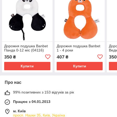
Дорожня подушка Banbet
Дорожня подушка Banbet
Доро
Панда 0-12 міс (04116)
1 - 4 роки
Ведм
350
407
350
₴
₴
Купити
Купити
Про нас
99% позитивних з 153 відгуків за рік
Працює з 04.01.2013
м. Київ
просп. Науки 35, Київ, Україна